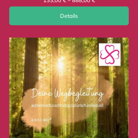
133,00
€
–
888,00
€
Details