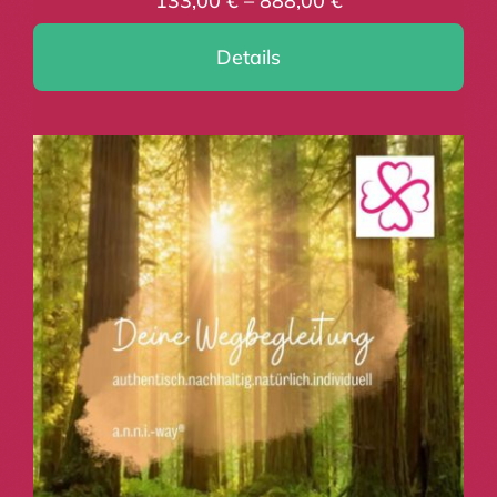
133,00
€
–
888,00
€
Details