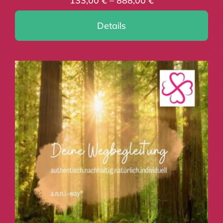
133,00
€
–
888,00
€
Details